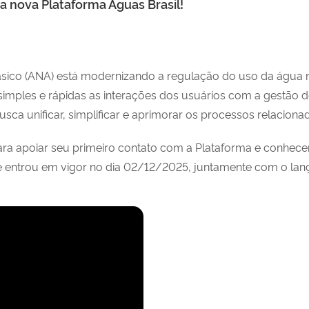
a nova Plataforma Águas Brasil!
ico (ANA) está modernizando a regulação do uso da água no 
mples e rápidas as interações dos usuários com a gestão dos 
sca unificar, simplificar e aprimorar os processos relaciona
 para apoiar seu primeiro contato com a Plataforma e conhe
 entrou em vigor no dia 02/12/2025, juntamente com o lan