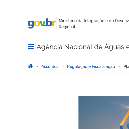
Agência Nacional de Águas 
Abrir menu principal de navegação
Você está aqui:
Página Inicial
Assuntos
Regulação e Fiscalização
Pl
Plataforma Águas Brasil